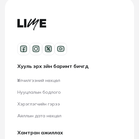
Хууль эрх зүйн баримт бичгүүд
Үйлчилгээний нөхцөл
Нууцлалын бодлого
Хэрэглэгчийн гэрээ
Аяллын дата нөхцөл
Хамтран ажиллах