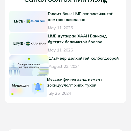
Голомт банк LIME аппликэйшнтэй
хамтран ажиллана
May 11, 2026
LIME дугаараа ХААН Банканд
бүртгүүлэх боломжтой боллоо.
May 11, 2026
172₮-өөр дэлхийтэй холбогдоорой
August 23, 2024
Мессеж үйлчилгээнд нэмэлт
зохицуулалт хийх тухай
July 25, 2024