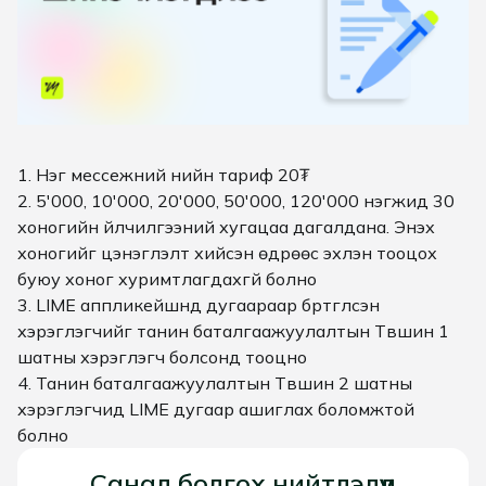
1. Нэг мессежний үнийн тариф 20₮
2. 5'000, 10'000, 20'000, 50'000, 120'000 нэгжид 30
хоногийн үйлчилгээний хугацаа дагалдана. Энэхүү
хоногийг цэнэглэлт хийсэн өдрөөс эхлэн тооцох
буюу хоног хуримтлагдахгүй болно
3. LIME аппликейшнд дугаараар бүртгүүлсэн
хэрэглэгчийг танин баталгаажуулалтын Түвшин 1
шатны хэрэглэгч болсонд тооцно
4. Танин баталгаажуулалтын Түвшин 2 шатны
хэрэглэгчид LIME дугаар ашиглах боломжтой
болно
Санал болгох нийтлэлүүд