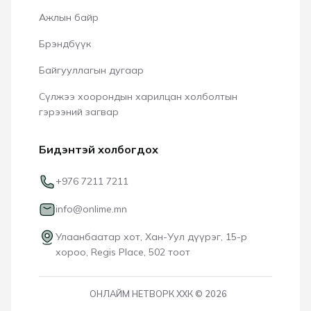
Ажлын байр
Брэндбүүк
Байгууллагын дугаар
Сүлжээ хоорондын харилцан холболтын
гэрээний загвар
Бидэнтэй холбогдох
+976 7211 7211
info@onlime.mn
Улаанбаатар хот, Хан-Уул дүүрэг, 15-р
хороо, Regis Place, 502 тоот
ОНЛАЙМ НЕТВОРК ХХК © 2026