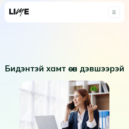
Бидэнтэй хамт өсөн дэвшээрэй