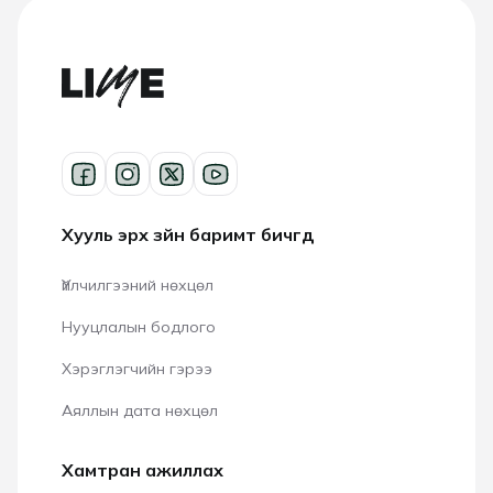
Хууль эрх зүйн баримт бичгүүд
Үйлчилгээний нөхцөл
Нууцлалын бодлого
Хэрэглэгчийн гэрээ
Аяллын дата нөхцөл
Хамтран ажиллах