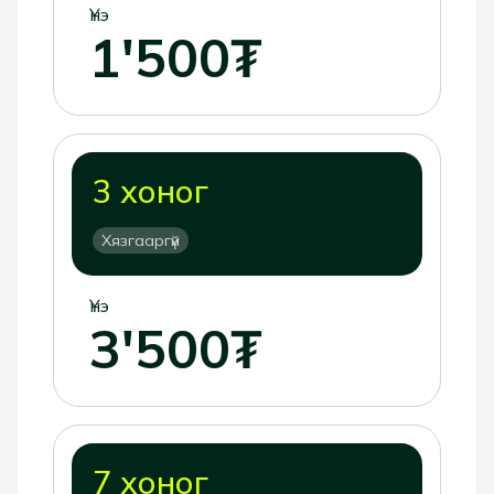
Үнэ
1'500₮
3 хоног
Хязгааргүй
Үнэ
3'500₮
7 хоног