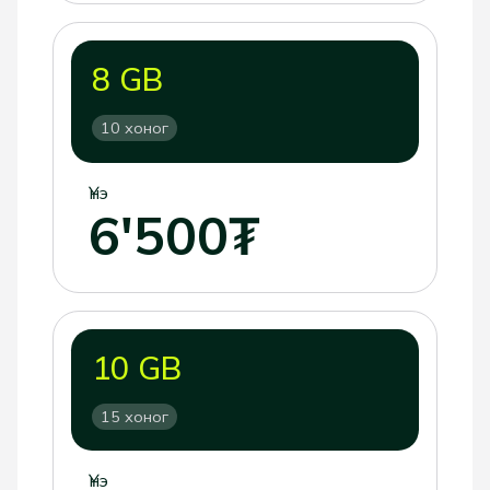
8 GB
10 хоног
Үнэ
6'500₮
10 GB
15 хоног
Үнэ