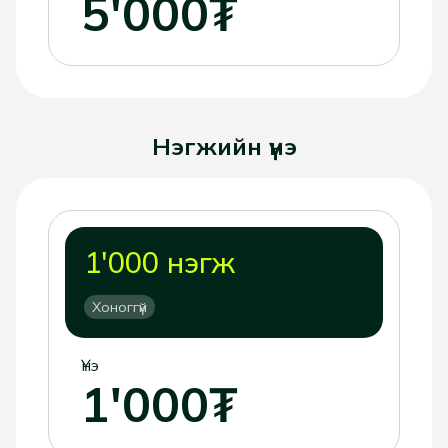
5'000₮
Нэгжийн үнэ
1'000 нэгж
Хоноггүй
Үнэ
1'000₮