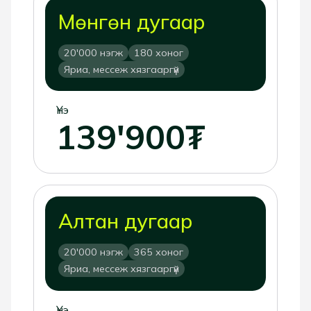
Мөнгөн дугаар
20'000 нэгж
180 хоног
Яриа, мессеж хязгааргүй
Үнэ
139'900₮
Алтан дугаар
20'000 нэгж
365 хоног
Яриа, мессеж хязгааргүй
Үнэ