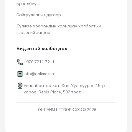
Брэндбүүк
Байгууллагын дугаар
Сүлжээ хоорондын харилцан холболтын
гэрээний загвар
Бидэнтэй холбогдох
+976 7211 7211
info@onlime.mn
Улаанбаатар хот, Хан-Уул дүүрэг, 15-р
хороо, Regis Place, 502 тоот
ОНЛАЙМ НЕТВОРК ХХК © 2026