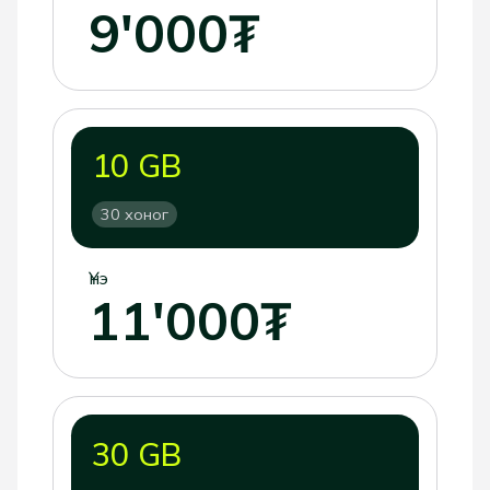
9'000₮
10 GB
30 хоног
Үнэ
11'000₮
30 GB