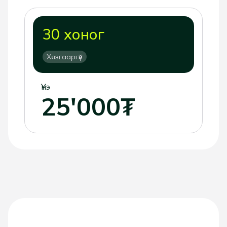
30 хоног
Хязгааргүй
Үнэ
25'000₮