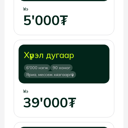
Үнэ
5'000₮
Хүрэл дугаар
6'000 нэгж
90 хоног
Яриа, мессеж хязгааргүй
Үнэ
39'000₮