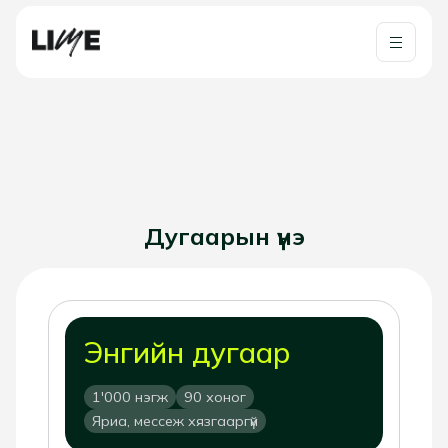
Дугаарын үнэ
Энгийн дугаар
1'000 нэгж
90 хоног
Яриа, мессеж хязгааргүй