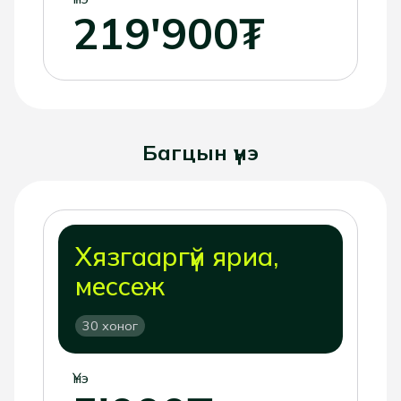
219'900₮
Багцын үнэ
Хязгааргүй яриа,
мессеж
30 хоног
Үнэ