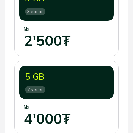
3 хоног
Үнэ
2'500₮
5 GB
7 хоног
Үнэ
4'000₮