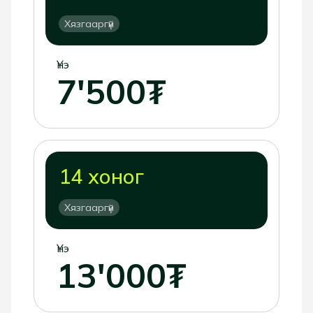
Хязгааргүй
Үнэ
7'500₮
14 хоног
Хязгааргүй
Үнэ
13'000₮