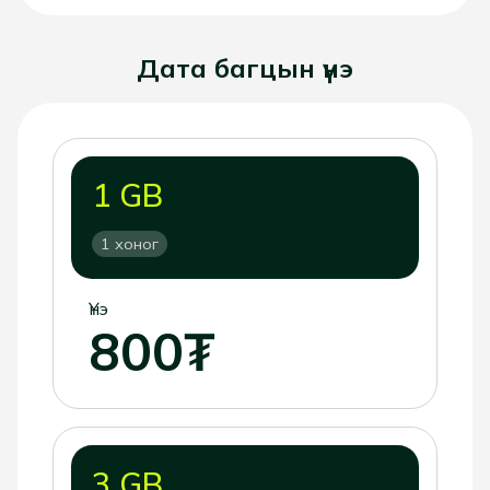
Дата багцын үнэ
1 GB
1 хоног
Үнэ
800₮
3 GB