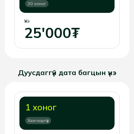
30 хоног
Үнэ
25'000₮
Дуусдаггүй дата багцын үнэ
1 хоног
Хязгааргүй