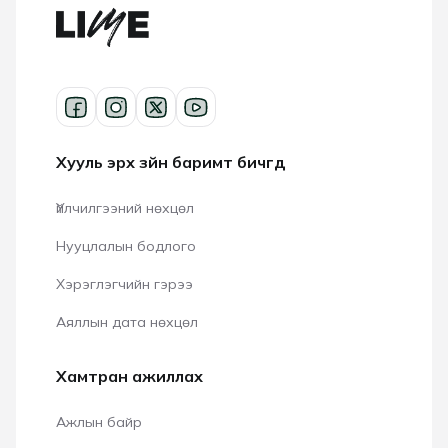
Хууль эрх зүйн баримт бичгүүд
Үйлчилгээний нөхцөл
Нууцлалын бодлого
Хэрэглэгчийн гэрээ
Аяллын дата нөхцөл
Хамтран ажиллах
Ажлын байр